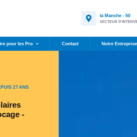
la Manche - 50
SECTEUR D'INTERV
ire pour les Pro
Contact
Notre Entrepris
PUIS 27 ANS
laires
ocage -