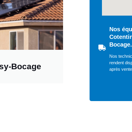
Nos équ
Cotenti
Bocage.
Nos technic
rendent disp
ssy-Bocage
après vent