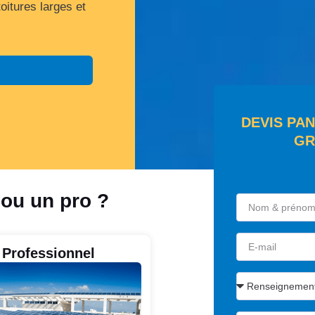
itures larges et
DEVIS PA
GR
 ou un pro ?
Professionnel