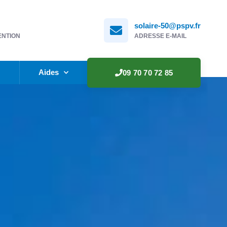
solaire-50@pspv.fr
ENTION
ADRESSE E-MAIL
e
Aides
09 70 70 72 85