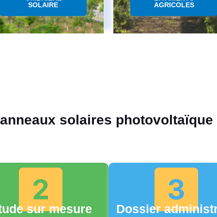
SOLAIRE
AGRICOLES
panneaux solaires photovoltaïque
tude sur mesure
Dossier administr