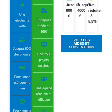
Jusqu’à
Jusqu’à
Tva
800
4000
réduite
Une
€
€
à
Entreprise
électricité
5,5%
créée en
verte
1997
VOIR LES
AIDES ET
SUBVENTIONS
Jusqu'à 60%
+ de 2500
d'économie
projets
solaires
Fonctionne
été comme
Une équipe
hiver
réactive et
éfficace
Peu couteux