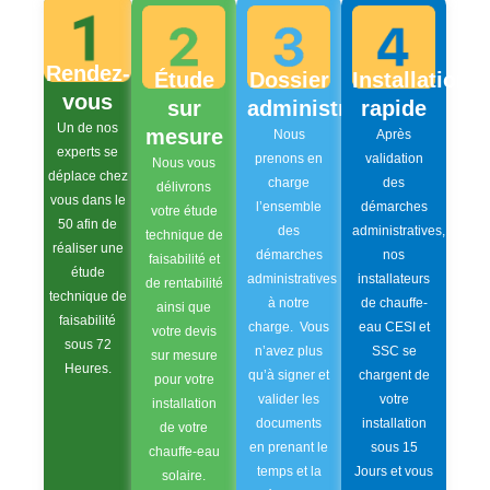
Rendez-
Étude
Dossier
Installation
vous
sur
administratif
rapide
Un de nos
mesure
Nous
Après
experts se
prenons en
validation
Nous vous
déplace chez
charge
des
délivrons
vous dans le
l’ensemble
démarches
votre étude
50 afin de
des
administratives,
technique de
réaliser une
démarches
nos
faisabilité et
étude
administratives
installateurs
de rentabilité
technique de
à notre
de chauffe-
ainsi que
faisabilité
charge. Vous
eau CESI et
votre devis
sous 72
n’avez plus
SSC se
sur mesure
Heures.
qu’à signer et
chargent de
pour votre
valider les
votre
installation
documents
installation
de votre
en prenant le
sous 15
chauffe-eau
temps et la
Jours et vous
solaire.