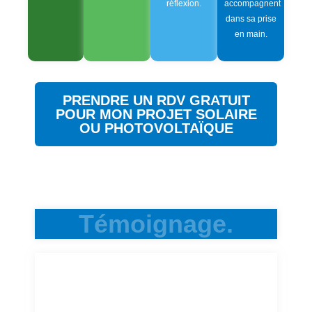
réflexion.
accompagnent
dans sa prise
en main.
PRENDRE UN RDV GRATUIT
POUR MON PROJET SOLAIRE
OU PHOTOVOLTAÏQUE
Témoignage.