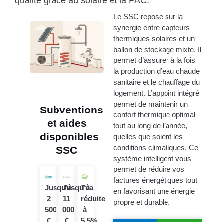
qualité grâce au solaire et la PAC.
Le SSC repose sur la
synergie entre capteurs
thermiques solaires et un
ballon de stockage mixte. Il
permet d’assurer à la fois
la production d’eau chaude
sanitaire et le chauffage du
logement. L’appoint intégré
permet de maintenir un
Subventions
confort thermique optimal
et aides
tout au long de l’année,
disponibles
quelles que soient les
conditions climatiques. Ce
SSC
système intelligent vous
permet de réduire vos
factures énergétiques tout
Jusqu’à
Jusqu’à
Tva
en favorisant une énergie
2
11
réduite
propre et durable.
500
000
à
€
€
5,5%