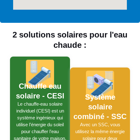
2 solutions solaires pour l'eau
chaude :
Chauffe eau
solaire - CESI
Système
Le chauffe-eau solaire
solaire
individuel (CESI) est un
combiné - SSC
système ingénieux qui
utilise l’énergie du soleil
Avec un SSC, vous
pour chauffer l’eau
utilisez la même énergie
sanitaire de votre maison.
solaire pour deux