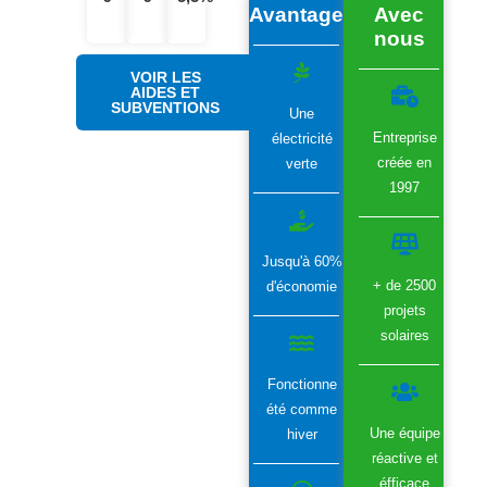
Avantages
Avec
nous
VOIR LES
AIDES ET
SUBVENTIONS
Une
Entreprise
électricité
créée en
verte
1997
Jusqu'à 60%
+ de 2500
d'économie
projets
solaires
Fonctionne
été comme
Une équipe
hiver
réactive et
éfficace