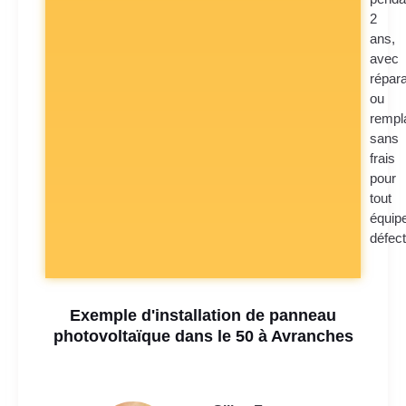
2
ans,
avec
répara
ou
rempl
sans
frais
pour
tout
équip
défec
Exemple d'installation de panneau
photovoltaïque dans le 50 à Avranches