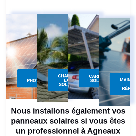
CHAUFFE
PANNEAU
CARPORT
MAINT
EAU
PHOTOVOLTAÏQUE
SOLAIRE
SOLAIRE
RÉPAR
Nous installons également vos
panneaux solaires si vous êtes
un professionnel à Agneaux