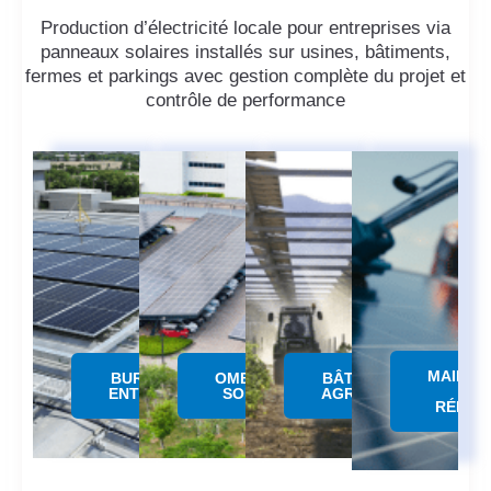
Production d’électricité locale pour entreprises via
panneaux solaires installés sur usines, bâtiments,
fermes et parkings avec gestion complète du projet et
contrôle de performance
MAINTE
BUREAUX &
OMBRIERE
BÂTIMENTS
&
ENTREPÔTS
SOLAIRE
AGRICOLES
RÉPAR