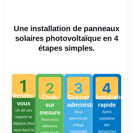
Une installation de panneaux
solaires photovoltaïque en 4
étapes simples.
Rendez-
Étude
Dossier
Installation
vous
sur
administratif
rapide
Un de nos
mesure
Nous
Après
experts se
prenons en
validation
Nous vous
déplace chez
charge
des
délivrons
vous dans le
l’ensemble
démarches
votre étude