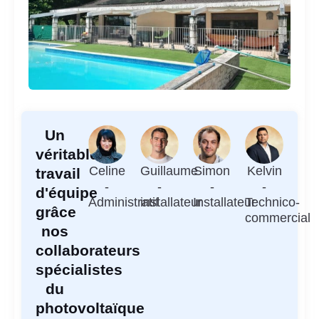
Un
véritable
Celine
Guillaume
Simon
Kelvin
travail
-
-
-
-
d'équipe
Administratif
installateur
Installateur
Technico-
grâce
commercial
nos
collaborateurs
spécialistes
du
photovoltaïque