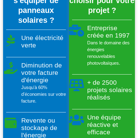
s'équiper de
choisir pour votre
panneaux
projet ?
solaires ?
Entreprise
créée en 1997
Une électricité
Dans le domaine des
verte
énergies
renouvelables
photovoltaïques.
Diminution de
votre facture
d'énergie
+ de 2500
Jusqu'à 60%
projets solaires
d'économies sur votre
réalisés
facture.
Une équipe
Revente ou
réactive et
stockage de
efficace
l'énergie