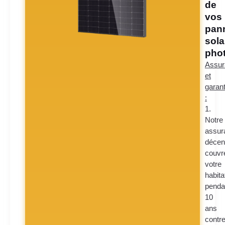
de
vos
pan
sola
phot
Assur
et
garant
:
1.
Notre
assur
décen
couvr
votre
habita
penda
10
ans
contr