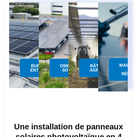
MAINTE
BUREAUX &
OMBRIERE
BÂTIMENTS
&
ENTREPÔTS
SOLAIRE
AGRICOLES
RÉPAR
Une installation de panneaux
solaires photovoltaïque en 4