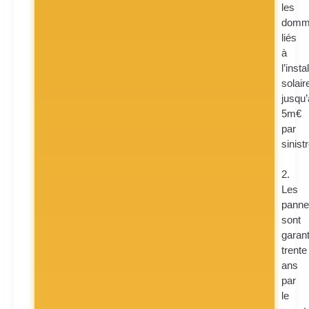
les
domm
liés
à
l’insta
solair
jusqu’
5m€
par
sinistr
2.
Les
panne
sont
garant
trente
ans
par
le