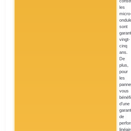
constr
les
micro
ondul
sont
garant
vingt-
cinq
ans.
De
plus,
pour
les
panne
vous
bénéfi
d’une
garant
de
perfo
linéai